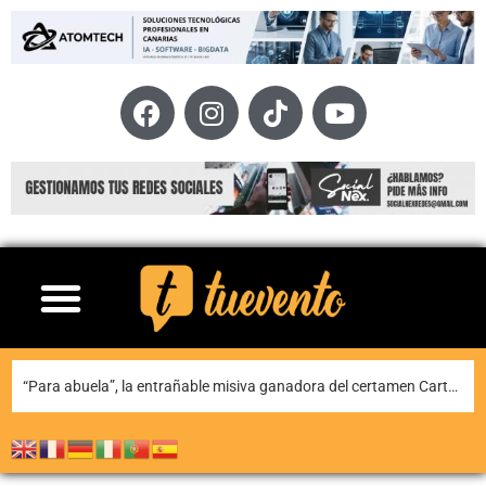
“Para abuela”, la entrañable misiva ganadora del certamen Carta para una fiesta de Puerto del Carmen