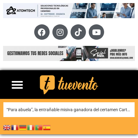
“Para abuela”, la entrañable misiva ganadora del certamen Carta para una fiesta de Puerto del Carmen