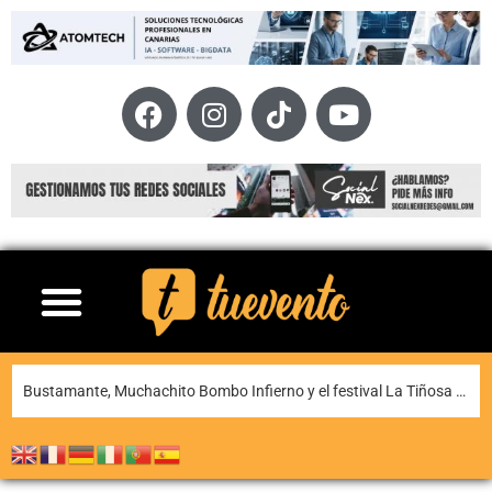
Bustamante, Muchachito Bombo Infierno y el festival La Tiñosa & Más llenarán de música Puerto del Carmen este fin de semana