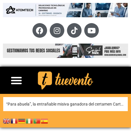
“Para abuela”, la entrañable misiva ganadora del certamen Carta para una fiesta de Puerto del Carmen