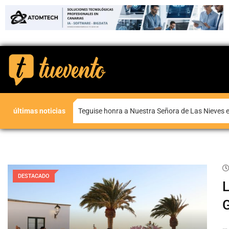
últimas noticias
Teguise honra a Nuestra Señora de Las Nieves en
DESTACADO
L
G
…