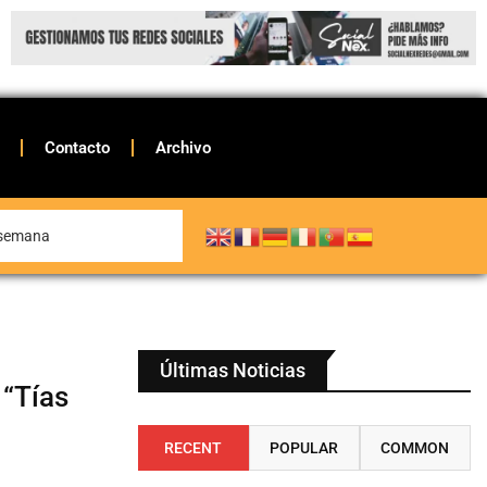
Contacto
Archivo
e semana
Últimas Noticias
 “Tías
l
RECENT
POPULAR
COMMON