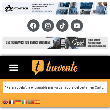
Teguise honra a Nuestra Señora de Las Nieves en la tradicional misa en la ermita