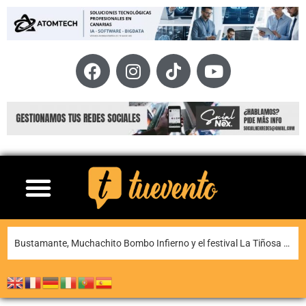
Bustamante, Muchachito Bombo Infierno y el festival La Tiñosa & Más llenarán de música Puerto del Carmen este fin de semana