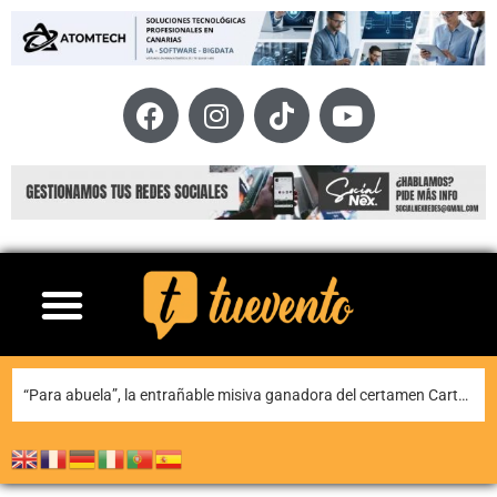
“Para abuela”, la entrañable misiva ganadora del certamen Carta para una fiesta de Puerto del Carmen