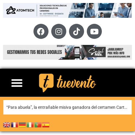
Teguise honra a Nuestra Señora de Las Nieves en la tradicional misa en la ermita