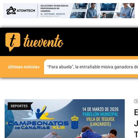
últimas noticias
“Para abuela”, la entrañable misiva ganadora d
DEPORTES
E
J