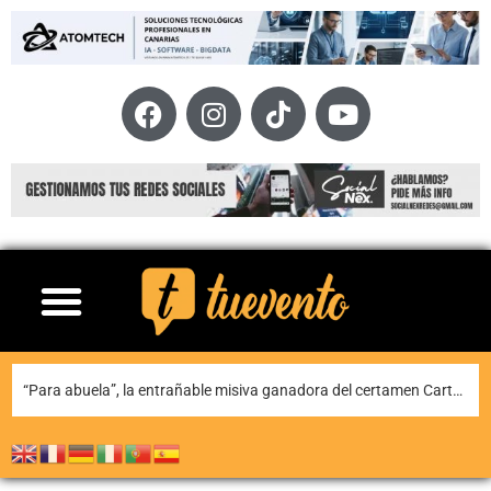
“Para abuela”, la entrañable misiva ganadora del certamen Carta para una fiesta de Puerto del Carmen