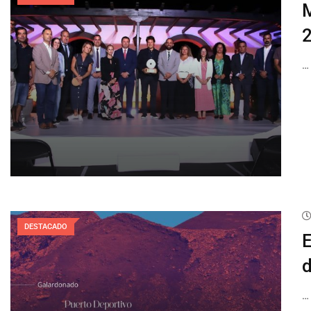
M
…
DESTACADO
E
d
…