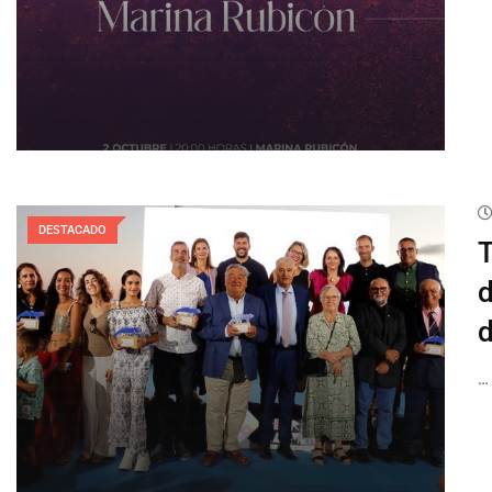
DESTACADO
T
d
d
…