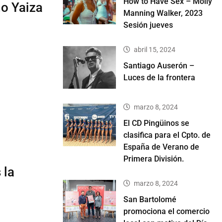
How to Have Sex – Molly
mo Yaiza
Manning Walker, 2023
Sesión jueves
abril 15, 2024
Santiago Auserón –
Luces de la frontera
marzo 8, 2024
El CD Pingüinos se
clasifica para el Cpto. de
España de Verano de
Primera División.
 la
marzo 8, 2024
San Bartolomé
promociona el comercio