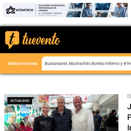
últimas noticias
Bustamante, Muchachito Bombo Infierno y el fe
ACTUALIDAD
J
P
I