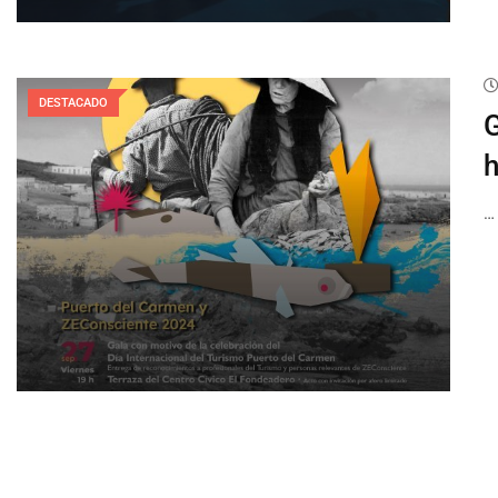
DESTACADO
G
h
…