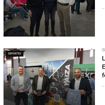
…
DEPORTES
L
E
f
…