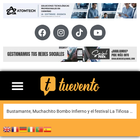
La XI Famara Total reunirá a algunos de los mejores corredores de Canarias del 13 al 15 de agosto