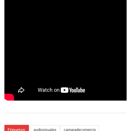
Etiquetas:
audiovisuales
camaradecomercio