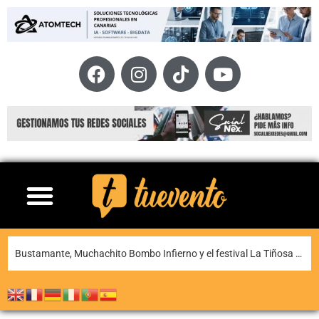
La XI Famara Total reunirá a algunos de los mejores corredores de Canarias del 13 al 15 de agosto