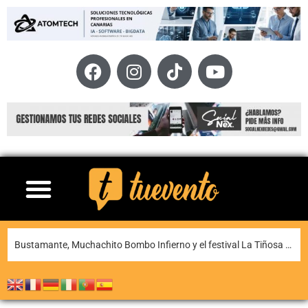
La XI Famara Total reunirá a algunos de los mejores corredores de Canarias del 13 al 15 de agosto