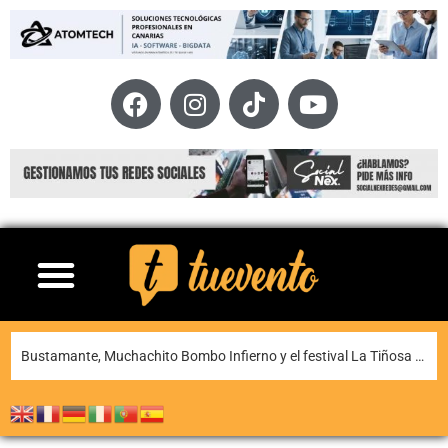
La XI Famara Total reunirá a algunos de los mejores corredores de Canarias del 13 al 15 de agosto