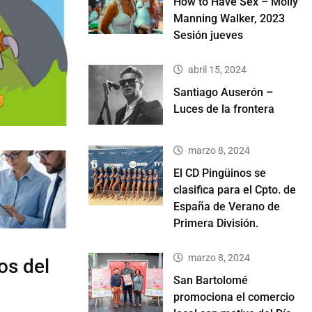
How to Have Sex – Molly
Manning Walker, 2023
Sesión jueves
abril 15, 2024
Santiago Auserón –
Luces de la frontera
marzo 8, 2024
El CD Pingüinos se
clasifica para el Cpto. de
España de Verano de
Primera División.
marzo 8, 2024
os del
San Bartolomé
promociona el comercio