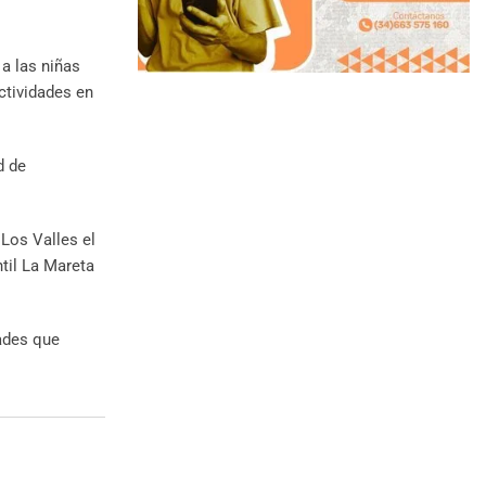
 a las niñas
ctividades en
d de
 Los Valles el
ntil La Mareta
dades que