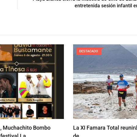
entretenida sesión infantil e
DESTACADO
, Muchachito Bombo
La XI Famara Total reunir
l festival La…
de…