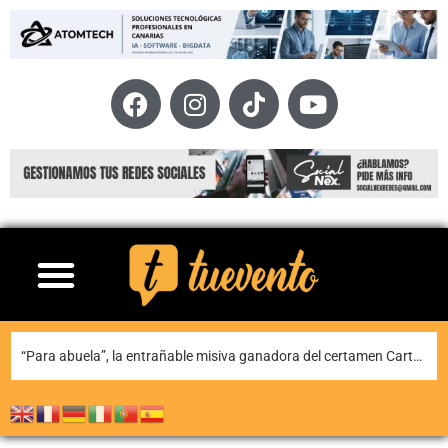
Teguise honra a Nuestra Señora de Las Nieves en la tradicional misa en la ermita