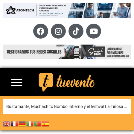
La XI Famara Total reunirá a algunos de los mejores corredores de Canarias del 13 al 15 de agosto