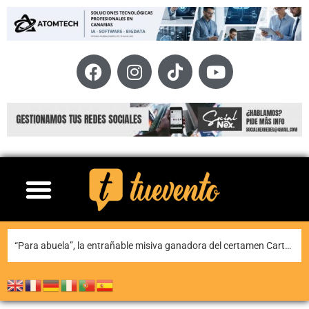
Teguise honra a Nuestra Señora de Las Nieves en la tradicional misa en la ermita