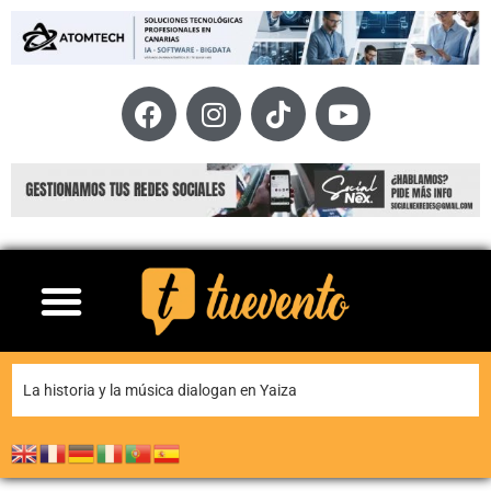
El Ayuntamiento de Tías felicita al club Kannagara Dojo Aikido Tías por su 30 aniversario