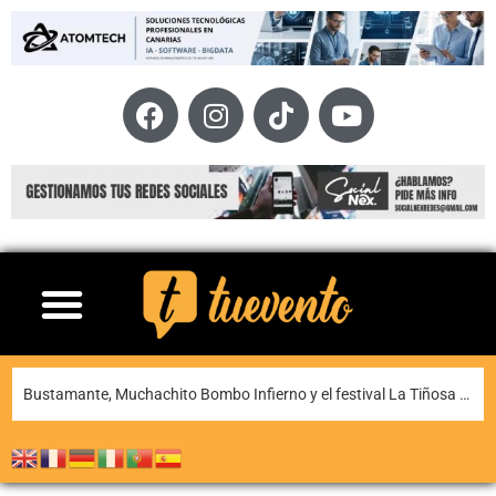
La XI Famara Total reunirá a algunos de los mejores corredores de Canarias del 13 al 15 de agosto