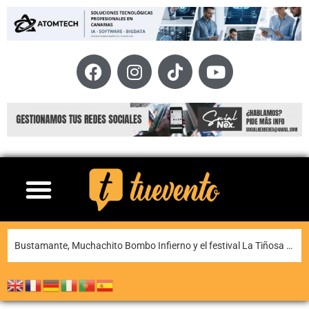
La XI Famara Total reunirá a algunos de los mejores corredores de Canarias del 13 al 15 de agosto