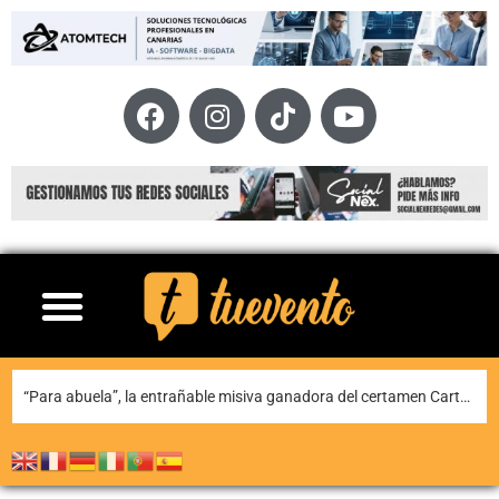
Teguise honra a Nuestra Señora de Las Nieves en la tradicional misa en la ermita