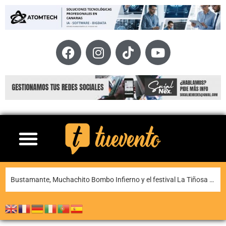
La XI Famara Total reunirá a algunos de los mejores corredores de Canarias del 13 al 15 de agosto