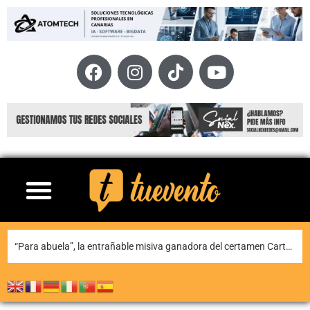
Teguise honra a Nuestra Señora de Las Nieves en la tradicional misa en la ermita