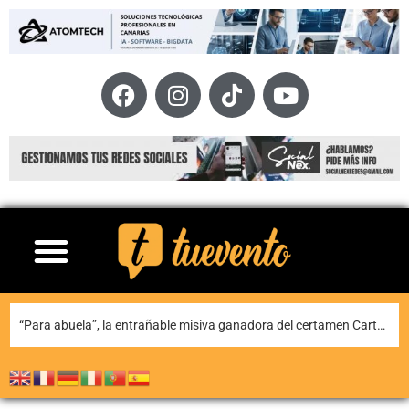
Teguise honra a Nuestra Señora de Las Nieves en la tradicional misa en la ermita