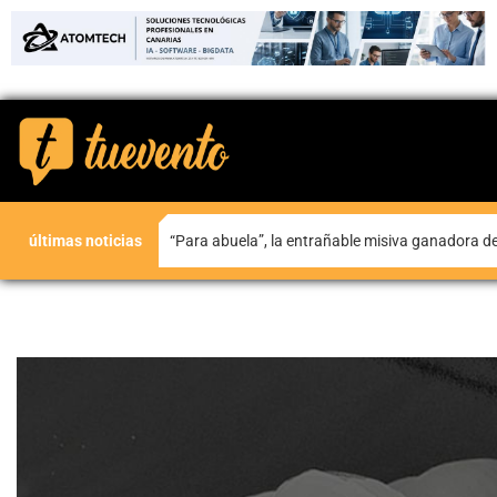
últimas noticias
Teguise honra a Nuestra Señora de Las Nieves en la tradicional misa en la ermita