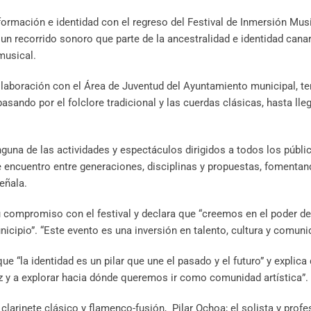
formación e identidad con el regreso del Festival de Inmersión Mus
e un recorrido sonoro que parte de la ancestralidad e identidad cana
musical.
 colaboración con el Área de Juventud del Ayuntamiento municipal, 
asando por el folclore tradicional y las cuerdas clásicas, hasta lleg
nguna de las actividades y espectáculos dirigidos a todos los públic
 encuentro entre generaciones, disciplinas y propuestas, fomentan
señala.
su compromiso con el festival y declara que “creemos en el poder d
nicipio”. “Este evento es una inversión en talento, cultura y comuni
ue “la identidad es un pilar que une el pasado y el futuro” y explica
íz y a explorar hacia dónde queremos ir como comunidad artística”.
clarinete clásico y flamenco-fusión, Pilar Ochoa; el solista y prof