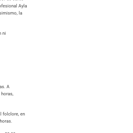
ofesional Ayla
simismo, la
n ni
as. A
 horas,
 folclore, en
 horas.