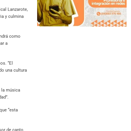
ical Lanzarote,
ria y culmina
tendrá como
ar a
os. “El
do una cultura
e la música
dad”.
 que “esta
esor de canto