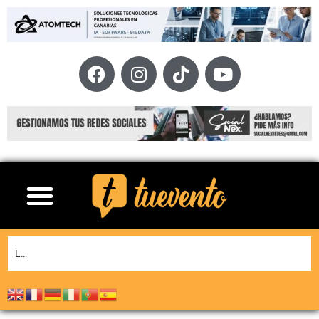
La XI Famara Total reunirá a algunos de los mejores corredores de Canarias del 13 al 15 de agosto