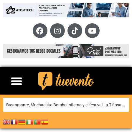
La XI Famara Total reunirá a algunos de los mejores corredores de Canarias del 13 al 15 de agosto