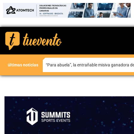
últimas noticias
Teguise honra a Nuestra Señora de Las Nieves en la tradicional misa en la ermita