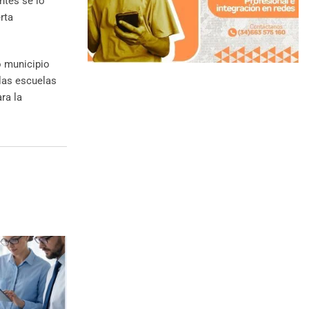
ntes se lo
rta
o municipio
 las escuelas
ra la