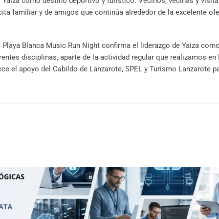
 Yaiza como destino deportivo y turístico. Vecinos, vecinas y visita
ita familiar y de amigos que continúa alrededor de la excelente ofe
la Playa Blanca Music Run Night confirma el liderazgo de Yaiza com
entes disciplinas, aparte de la actividad regular que realizamos en
ece el apoyo del Cabildo de Lanzarote, SPEL y Turismo Lanzarote pa