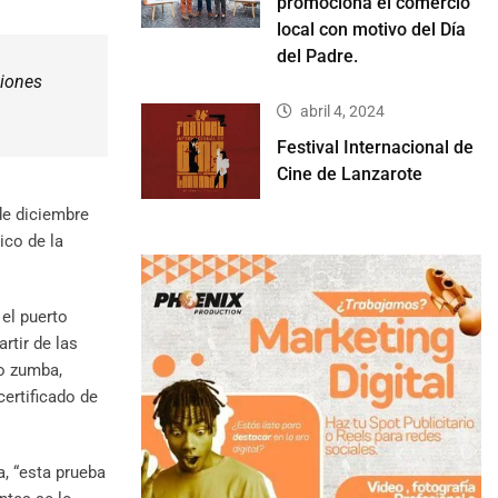
promociona el comercio
local con motivo del Día
del Padre.
ciones
abril 4, 2024
Festival Internacional de
Cine de Lanzarote
de diciembre
ico de la
 el puerto
rtir de las
mo zumba,
certificado de
a, “esta prueba