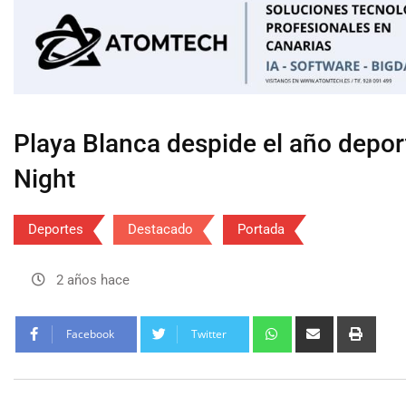
Playa Blanca despide el año depor
Night
Deportes
Destacado
Portada
2 años hace
Facebook
Twitter