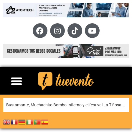
La XI Famara Total reunirá a algunos de los mejores corredores de Canarias del 13 al 15 de agosto