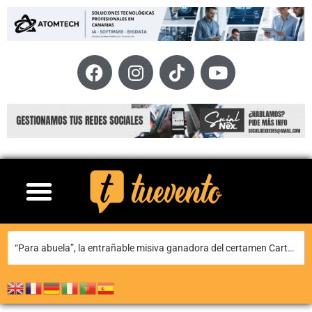
Teguise honra a Nuestra Señora de Las Nieves en la tradicional misa en la ermita