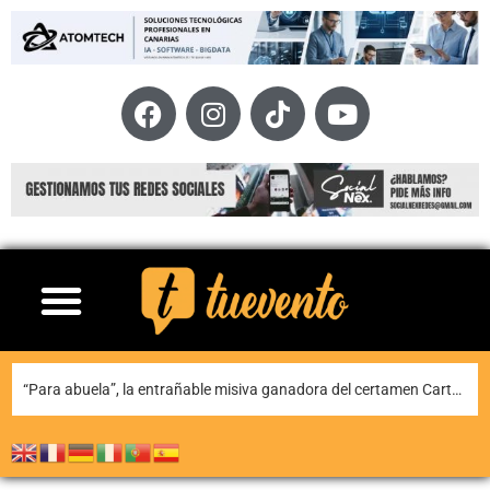
“Para abuela”, la entrañable misiva ganadora del certamen Carta para una fiesta de Puerto del Carmen