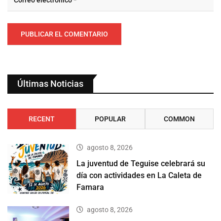
Últimas Noticias
RECENT
POPULAR
COMMON
agosto 8, 2026
La juventud de Teguise celebrará su
día con actividades en La Caleta de
Famara
agosto 8, 2026