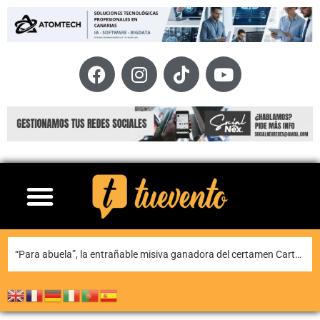
Teguise honra a Nuestra Señora de Las Nieves en la tradicional misa en la ermita