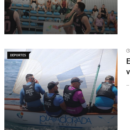
DEPORTES
E
v
…