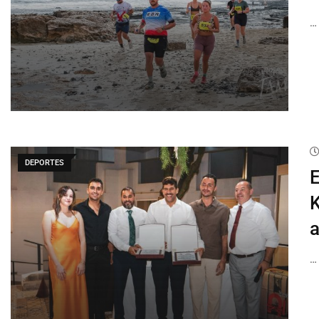
…
DEPORTES
E
K
a
…