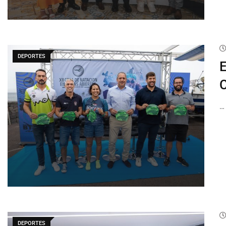
DEPORTES
E
C
…
DEPORTES