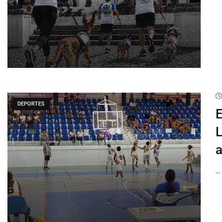
DEPORTES
E
L
a
…