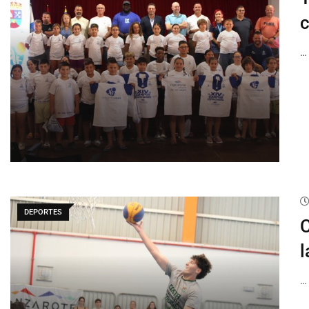
c
…
DEPORTES
C
l
…