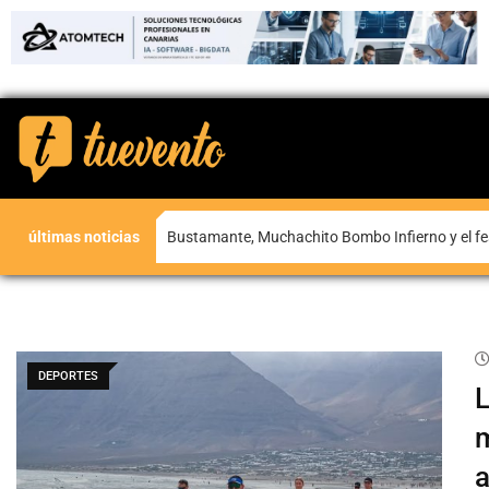
últimas noticias
Bustamante, Muchachito Bombo Infierno y el fe
DEPORTES
L
m