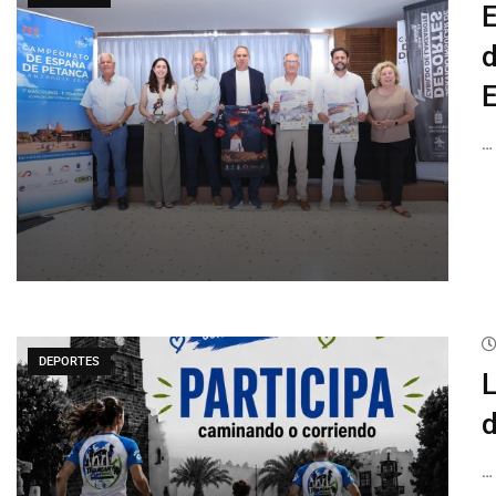
E
d
…
DEPORTES
L
d
…