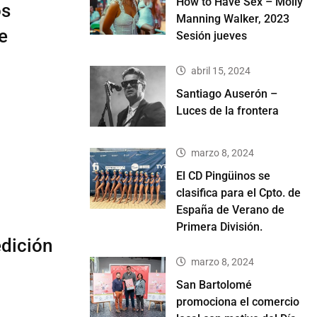
How to Have Sex – Molly
os
Manning Walker, 2023
e
Sesión jueves
abril 15, 2024
Santiago Auserón –
Luces de la frontera
marzo 8, 2024
El CD Pingüinos se
clasifica para el Cpto. de
España de Verano de
Primera División.
edición
marzo 8, 2024
San Bartolomé
promociona el comercio