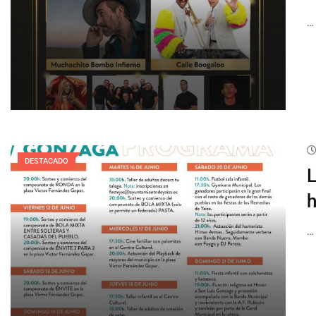
…
DESTACADO
L
h
…