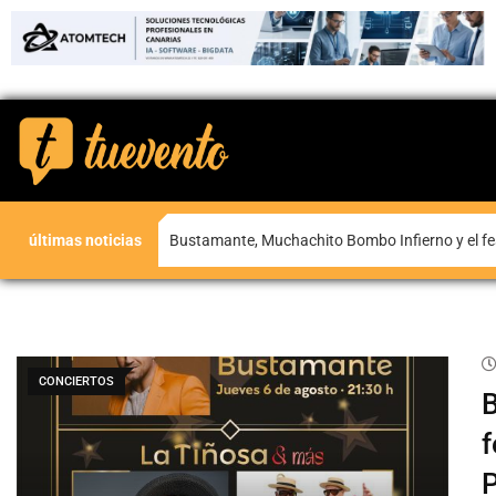
últimas noticias
Bustamante, Muchachito Bombo Infierno y el fe
CONCIERTOS
B
f
P