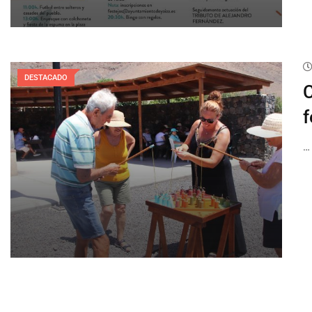
DESTACADO
C
f
…