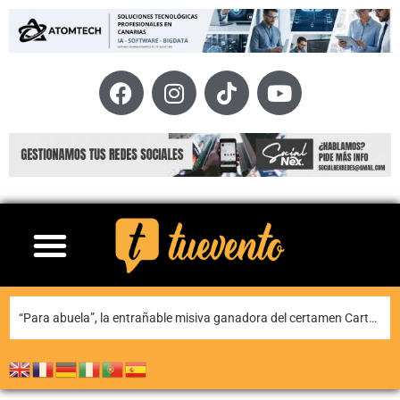
Teguise honra a Nuestra Señora de Las Nieves en la tradicional misa en la ermita