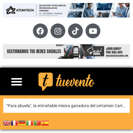
Teguise honra a Nuestra Señora de Las Nieves en la tradicional misa en la ermita