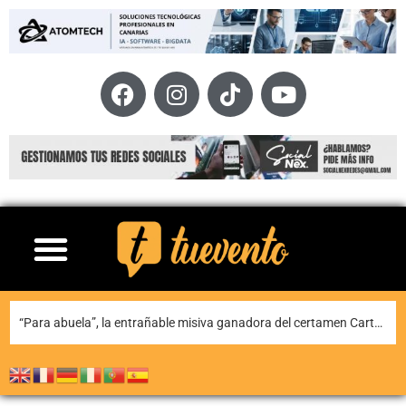
Teguise honra a Nuestra Señora de Las Nieves en la tradicional misa en la ermita