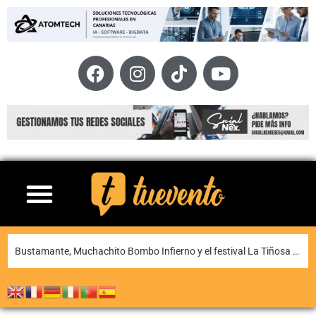
La XI Famara Total reunirá a algunos de los mejores corredores de Canarias del 13 al 15 de agosto