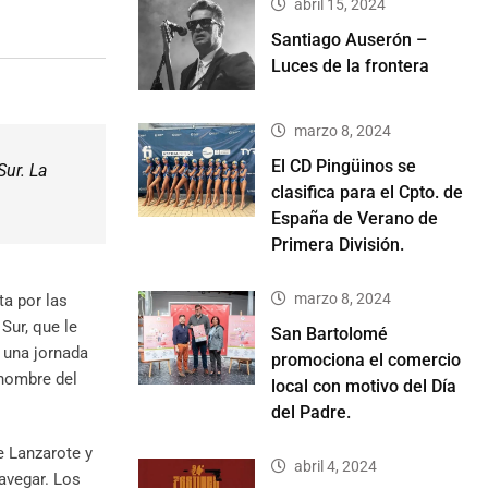
abril 15, 2024
Santiago Auserón –
Luces de la frontera
marzo 8, 2024
El CD Pingüinos se
Sur. La
clasifica para el Cpto. de
España de Verano de
Primera División.
marzo 8, 2024
ta por las
Sur, que le
San Bartolomé
e una jornada
promociona el comercio
 nombre del
local con motivo del Día
del Padre.
e Lanzarote y
abril 4, 2024
navegar. Los