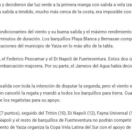
 decidieron dar luz verde a la primera manga con salida a vela iza
a salida a tendido, mucho más cerca de la costa, era imposible con 
condicionantes del viento y su buena salida y el máximo rendimiento
a minutos de duración. Los barquillos Playa Blanca y Bernasan comp
aciones del municipio de Yaiza en lo más alto de la tabla.
za, el Federico Pescamar y el Di Napoli de Fuerteventura. Estos dos 
 embarcación majorera. Por su parte, el Jameos del Agua había dec
 salida con toda la intención de disputar la segunda, pero el viento
n canceló la regata y mandó a todos los barquillos para tierra. Cu
e los regatistas para su apoyo.
7 puntos), seguido del Tritón (10), Di Napoli (12), Fayna Universal 
 Napoli y el resto de barquillos de Fuerteventura no podrán competir
ento de Yaiza organiza la Copa Vela Latina del Sur con el apoyo de