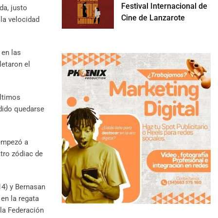
Festival Internacional de
da, justo
Cine de Lanzarote
la velocidad
 en las
letaron el
últimos
idido quedarse
 empezó a
atro zódiac de
(14) y Bernasan
 en la regata
 la Federación