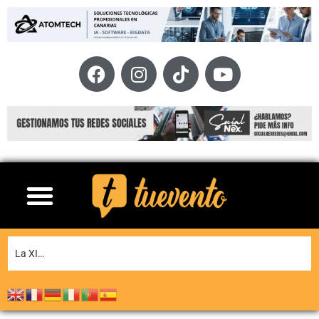
La XI Famara Total reunirá a algunos de los mejores corredores de Canarias del 13 al 15 de agosto