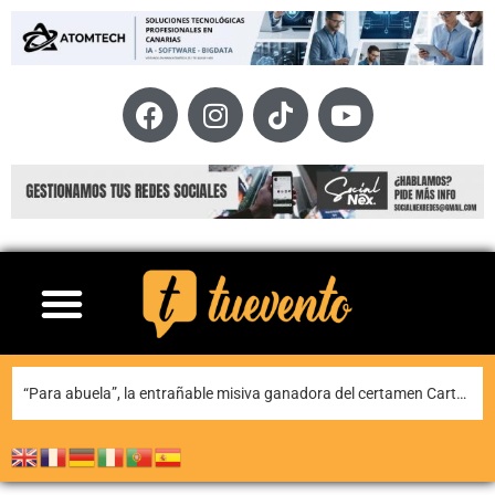
Teguise honra a Nuestra Señora de Las Nieves en la tradicional misa en la ermita