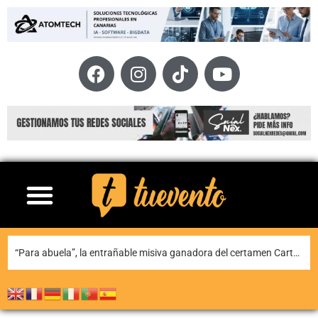
Teguise honra a Nuestra Señora de Las Nieves en la tradicional misa en la ermita