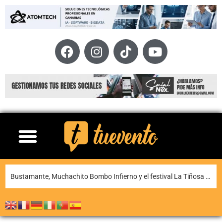
La XI Famara Total reunirá a algunos de los mejores corredores de Canarias del 13 al 15 de agosto