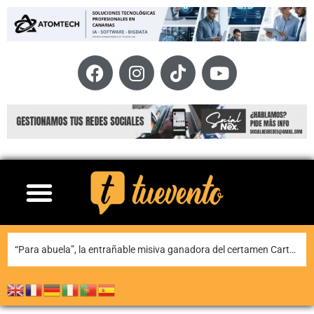
Teguise honra a Nuestra Señora de Las Nieves en la tradicional misa en la ermita