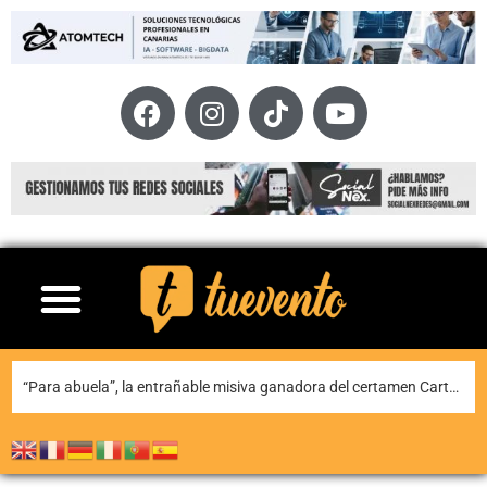
Teguise honra a Nuestra Señora de Las Nieves en la tradicional misa en la ermita