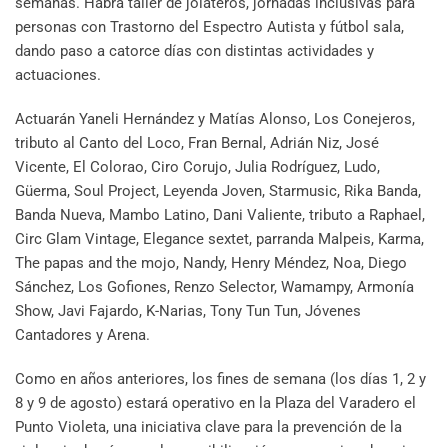
semanas. Habrá taller de jolateros, jornadas inclusivas para
personas con Trastorno del Espectro Autista y fútbol sala,
dando paso a catorce días con distintas actividades y
actuaciones.
Actuarán Yaneli Hernández y Matías Alonso, Los Conejeros,
tributo al Canto del Loco, Fran Bernal, Adrián Niz, José
Vicente, El Colorao, Ciro Corujo, Julia Rodríguez, Ludo,
Güerma, Soul Project, Leyenda Joven, Starmusic, Rika Banda,
Banda Nueva, Mambo Latino, Dani Valiente, tributo a Raphael,
Circ Glam Vintage, Elegance sextet, parranda Malpeis, Karma,
The papas and the mojo, Nandy, Henry Méndez, Noa, Diego
Sánchez, Los Gofiones, Renzo Selector, Wamampy, Armonía
Show, Javi Fajardo, K-Narias, Tony Tun Tun, Jóvenes
Cantadores y Arena.
Como en años anteriores, los fines de semana (los días 1, 2 y
8 y 9 de agosto) estará operativo en la Plaza del Varadero el
Punto Violeta, una iniciativa clave para la prevención de la