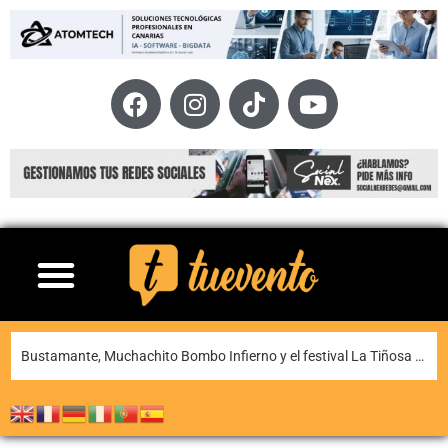
La XI Famara Total reunirá a algunos de los mejores corredores de Canarias del 13 al 15 de agosto